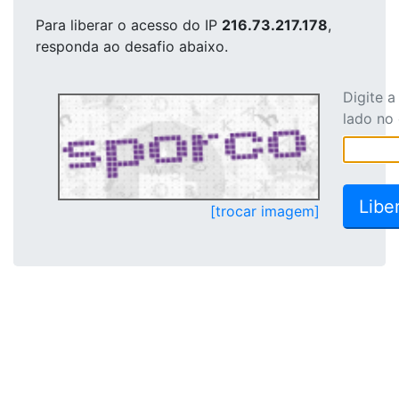
Para liberar o acesso
do IP
216.73.217.178
,
responda ao desafio abaixo.
Digite 
lado no
[trocar imagem]