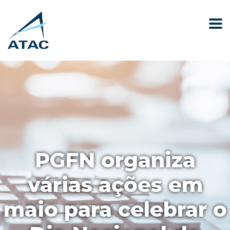
PGFN organiza
várias ações em
maio para celebrar o