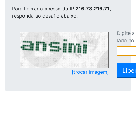
Para liberar o acesso
do IP
216.73.216.71
,
responda ao desafio abaixo.
Digite 
lado no
[trocar imagem]