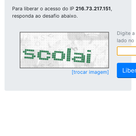
Para liberar o acesso
do IP
216.73.217.151
,
responda ao desafio abaixo.
Digite 
lado no
[trocar imagem]