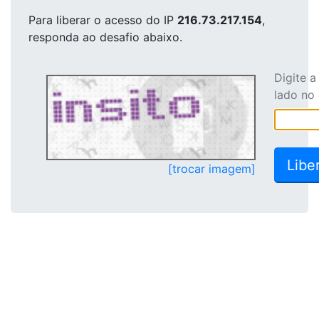
Para liberar o acesso
do IP
216.73.217.154
,
responda ao desafio abaixo.
Digite 
lado no
[trocar imagem]