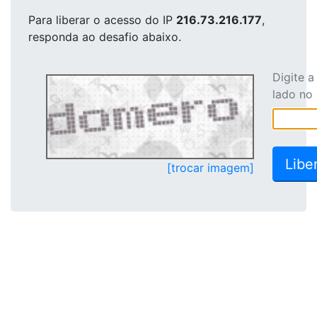
Para liberar o acesso
do IP
216.73.216.177
,
responda ao desafio abaixo.
Digite 
lado no
[trocar imagem]