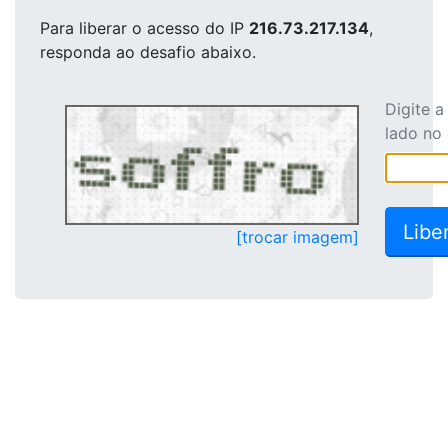
Para liberar o acesso
do IP
216.73.217.134
,
responda ao desafio abaixo.
Digite 
lado no
[trocar imagem]