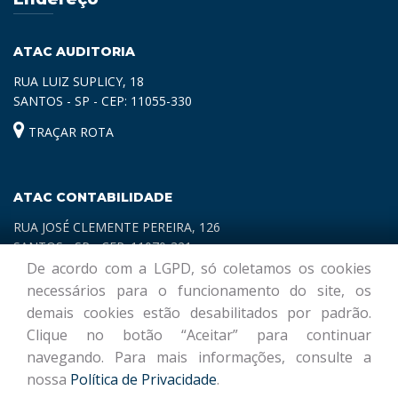
ATAC AUDITORIA
RUA LUIZ SUPLICY, 18
SANTOS - SP - CEP: 11055-330
TRAÇAR ROTA
ATAC CONTABILIDADE
RUA JOSÉ CLEMENTE PEREIRA, 126
SANTOS - SP - CEP: 11070-321
De acordo com a LGPD, só coletamos os cookies
TRAÇAR ROTA
necessários para o funcionamento do site, os
demais cookies estão desabilitados por padrão.
Clique no botão “Aceitar” para continuar
navegando. Para mais informações, consulte a
nossa
Política de Privacidade
.