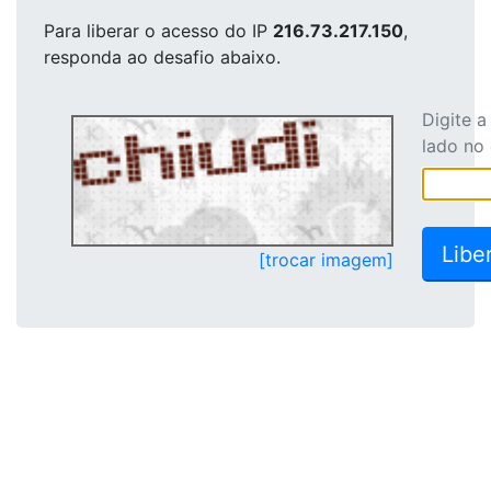
Para liberar o acesso
do IP
216.73.217.150
,
responda ao desafio abaixo.
Digite 
lado no
[trocar imagem]