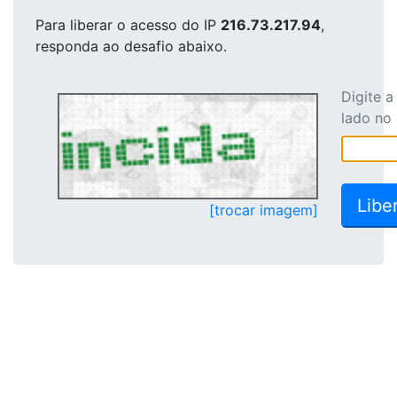
Para liberar o acesso
do IP
216.73.217.94
,
responda ao desafio abaixo.
Digite 
lado no
[trocar imagem]