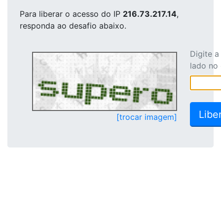
Para liberar o acesso
do IP
216.73.217.14
,
responda ao desafio abaixo.
Digite 
lado no
[trocar imagem]