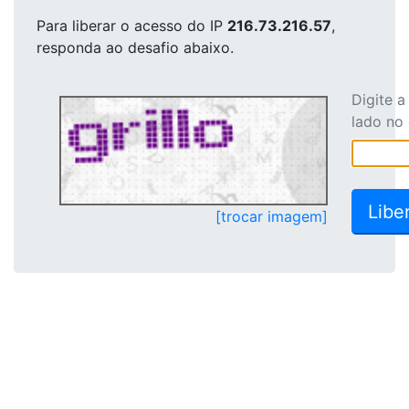
Para liberar o acesso
do IP
216.73.216.57
,
responda ao desafio abaixo.
Digite 
lado no
[trocar imagem]