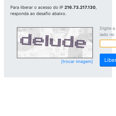
Para liberar o acesso
do IP
216.73.217.130
,
responda ao desafio abaixo.
Digite 
lado no
[trocar imagem]