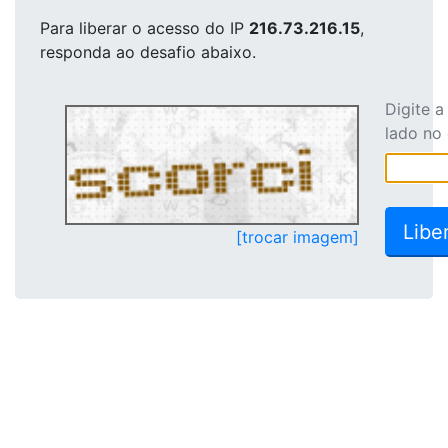
Para liberar o acesso
do IP
216.73.216.15
,
responda ao desafio abaixo.
Digite 
lado no
[trocar imagem]