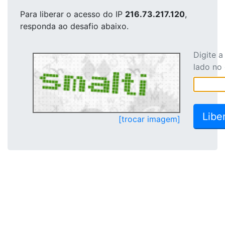
Para liberar o acesso
do IP
216.73.217.120
,
responda ao desafio abaixo.
Digite 
lado no
[trocar imagem]