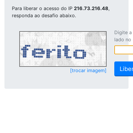
Para liberar o acesso
do IP
216.73.216.48
,
responda ao desafio abaixo.
Digite 
lado no
[trocar imagem]