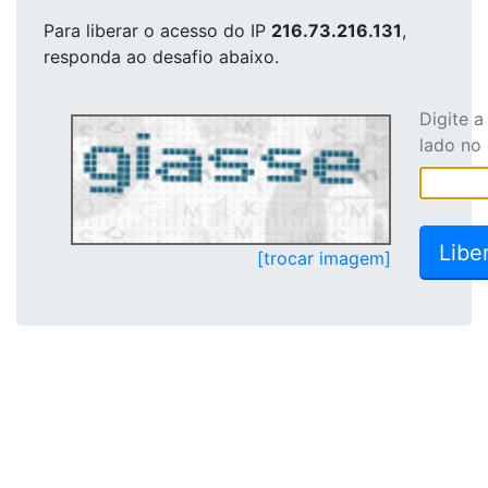
Para liberar o acesso
do IP
216.73.216.131
,
responda ao desafio abaixo.
Digite 
lado no
[trocar imagem]