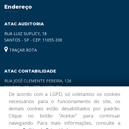
Endereço
ATAC AUDITORIA
RUA LUIZ SUPLICY, 18
SANTOS - SP - CEP: 11055-330
TRAÇAR ROTA
ATAC CONTABILIDADE
RUA JOSÉ CLEMENTE PEREIRA, 126
SANTOS - SP - CEP: 11070-321
De acordo com a LGPD, só coletamos os cookies
TRAÇAR ROTA
necessários para o funcionamento do site, os
demais cookies estão desabilitados por padrão.
Clique no botão “Aceitar” para continuar
navegando. Para mais informações, consulte a