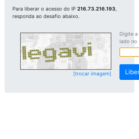
Para liberar o acesso
do IP
216.73.216.193
,
responda ao desafio abaixo.
Digite 
lado no
[trocar imagem]