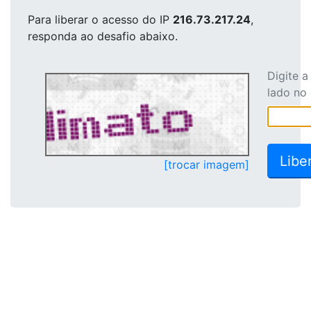
Para liberar o acesso
do IP
216.73.217.24
,
responda ao desafio abaixo.
Digite 
lado no
[trocar imagem]