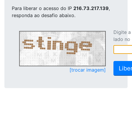
Para liberar o acesso
do IP
216.73.217.139
,
responda ao desafio abaixo.
Digite 
lado no
[trocar imagem]