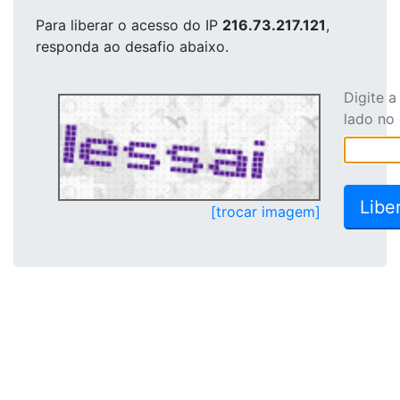
Para liberar o acesso
do IP
216.73.217.121
,
responda ao desafio abaixo.
Digite 
lado no
[trocar imagem]