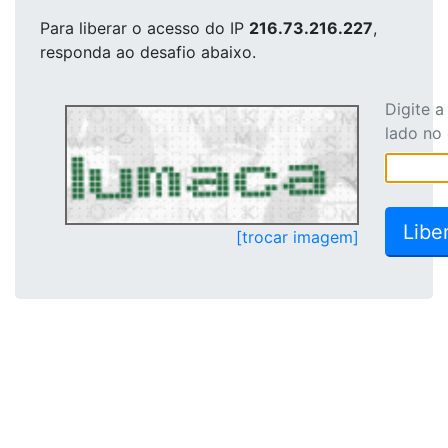
Para liberar o acesso
do IP
216.73.216.227
,
responda ao desafio abaixo.
Digite 
lado no
[trocar imagem]