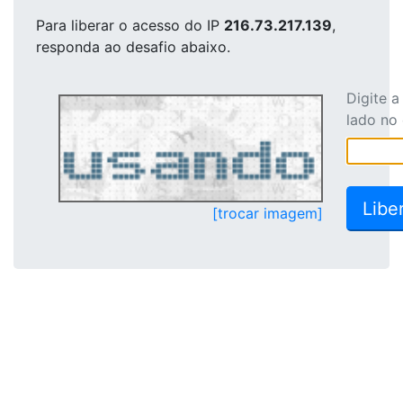
Para liberar o acesso
do IP
216.73.217.139
,
responda ao desafio abaixo.
Digite 
lado no
[trocar imagem]