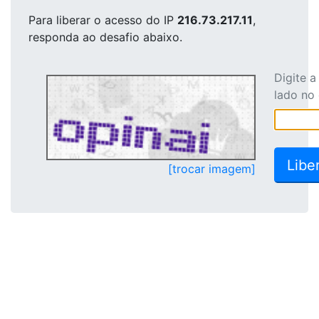
Para liberar o acesso
do IP
216.73.217.11
,
responda ao desafio abaixo.
Digite 
lado no
[trocar imagem]