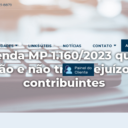
221-8879
A
IDADES
LINKS ÚTEIS
NOTÍCIAS
CONTATO
tenda MP 1.160/2023
ção e não traz prejuí
contribuintes