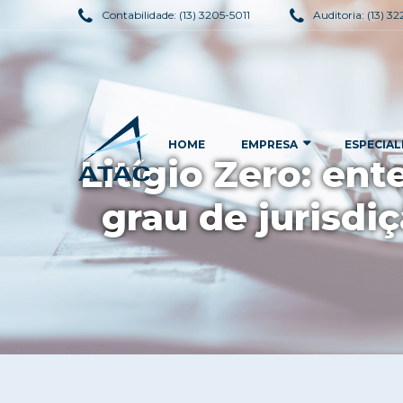
Contabilidade:
(13) 3205-5011
Auditoria:
(13) 3
HOME
EMPRESA
ESPECIAL
Litígio Zero: en
grau de jurisdi