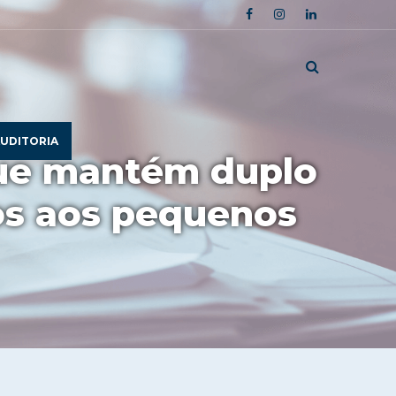
UDITORIA
 que mantém duplo
zos aos pequenos