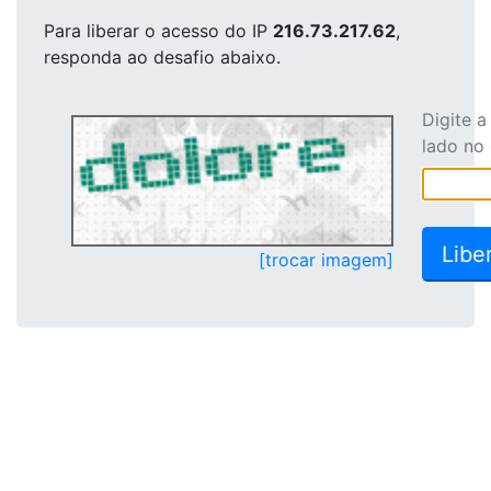
Para liberar o acesso
do IP
216.73.217.62
,
responda ao desafio abaixo.
Digite 
lado no
[trocar imagem]