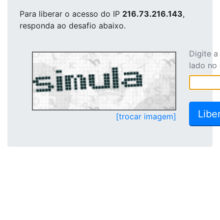
Para liberar o acesso
do IP
216.73.216.143
,
responda ao desafio abaixo.
Digite 
lado no
[trocar imagem]