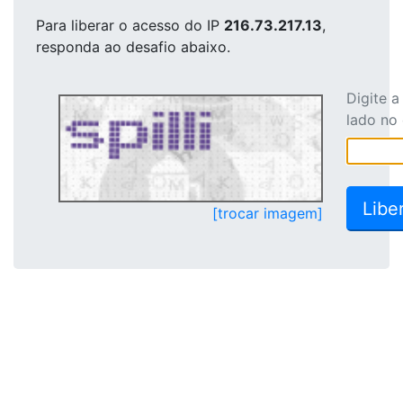
Para liberar o acesso
do IP
216.73.217.13
,
responda ao desafio abaixo.
Digite 
lado no
[trocar imagem]