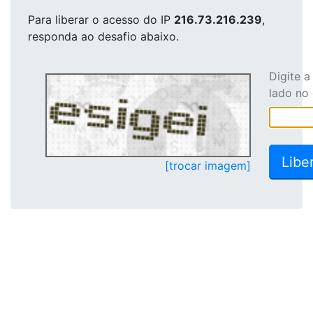
Para liberar o acesso
do IP
216.73.216.239
,
responda ao desafio abaixo.
Digite 
lado no
[trocar imagem]