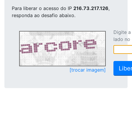
Para liberar o acesso
do IP
216.73.217.126
,
responda ao desafio abaixo.
Digite 
lado no
[trocar imagem]