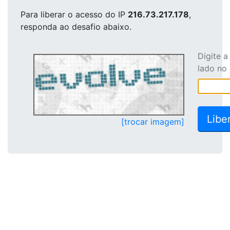
Para liberar o acesso
do IP
216.73.217.178
,
responda ao desafio abaixo.
Digite 
lado no
[trocar imagem]