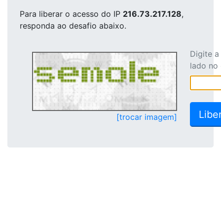
Para liberar o acesso
do IP
216.73.217.128
,
responda ao desafio abaixo.
Digite 
lado no
[trocar imagem]