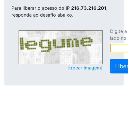
Para liberar o acesso
do IP
216.73.216.201
,
responda ao desafio abaixo.
Digite 
lado no
[trocar imagem]