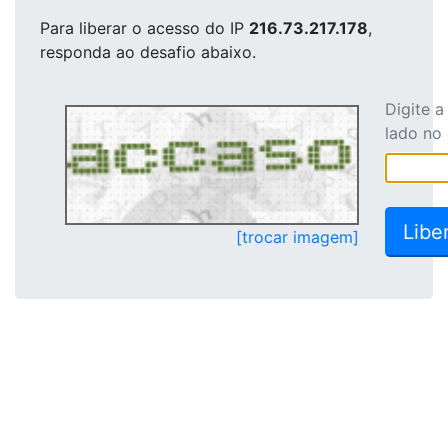
Para liberar o acesso
do IP
216.73.217.178
,
responda ao desafio abaixo.
Digite 
lado no
[trocar imagem]