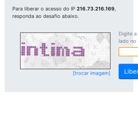
Para liberar o acesso
do IP
216.73.216.169
,
responda ao desafio abaixo.
Digite 
lado no
[trocar imagem]