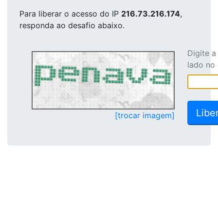
Para liberar o acesso
do IP
216.73.216.174
,
responda ao desafio abaixo.
Digite 
lado no
[trocar imagem]