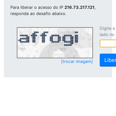
Para liberar o acesso
do IP
216.73.217.121
,
responda ao desafio abaixo.
Digite 
lado no
[trocar imagem]