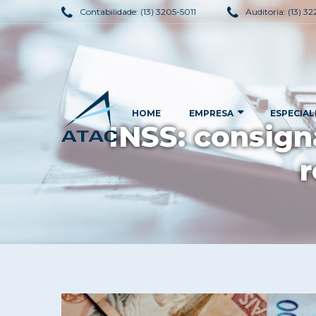
Contabilidade:
(13) 3205-5011
Auditoria:
(13) 3
HOME
EMPRESA
ESPECIAL
INSS: consig
r