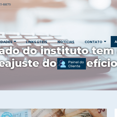
221-8879
A
IDADES
LINKS ÚTEIS
NOTÍCIAS
CONTATO
nado do instituto te
eajuste dos benefíci