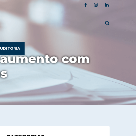
UDITORIA
m aumento com
os