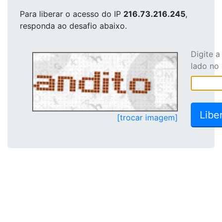
Para liberar o acesso
do IP
216.73.216.245
,
responda ao desafio abaixo.
Digite 
lado no
[trocar imagem]