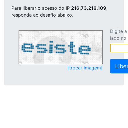
Para liberar o acesso
do IP
216.73.216.109
,
responda ao desafio abaixo.
Digite 
lado no
[trocar imagem]