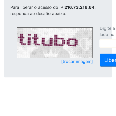
Para liberar o acesso
do IP
216.73.216.64
,
responda ao desafio abaixo.
Digite 
lado no
[trocar imagem]