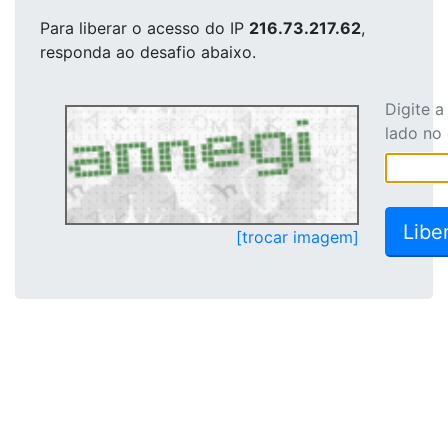
Para liberar o acesso
do IP
216.73.217.62
,
responda ao desafio abaixo.
Digite 
lado no
[trocar imagem]