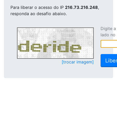
Para liberar o acesso
do IP
216.73.216.248
,
responda ao desafio abaixo.
Digite 
lado no
[trocar imagem]