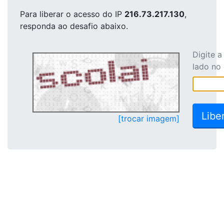
Para liberar o acesso
do IP
216.73.217.130
,
responda ao desafio abaixo.
Digite 
lado no
[trocar imagem]