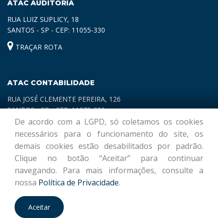
ATAC AUDITORIA
RUA LUIZ SUPLICY, 18
SANTOS - SP - CEP: 11055-330
TRAÇAR ROTA
ATAC CONTABILIDADE
RUA JOSÉ CLEMENTE PEREIRA, 126
SANTOS - SP - CEP: 11070-321
De acordo com a LGPD, só coletamos os cookies
TRAÇAR ROTA
necessários para o funcionamento do site, os
demais cookies estão desabilitados por padrão.
Clique no botão “Aceitar” para continuar
navegando. Para mais informações, consulte a
nossa
Política de Privacidade
.
© ATAC CONTABILIDADE E AUDITORIA | Desenvolvido por
Marcasite
Aceitar