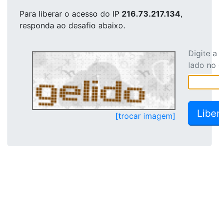
Para liberar o acesso
do IP
216.73.217.134
,
responda ao desafio abaixo.
Digite 
lado no
[trocar imagem]