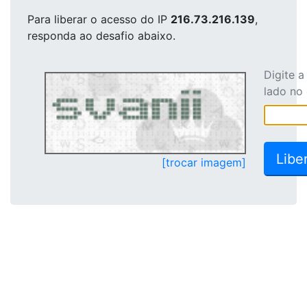
Para liberar o acesso
do IP
216.73.216.139
,
responda ao desafio abaixo.
Digite 
lado no
[trocar imagem]