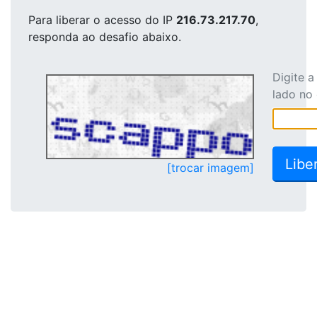
Para liberar o acesso
do IP
216.73.217.70
,
responda ao desafio abaixo.
Digite 
lado no
[trocar imagem]