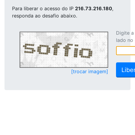
Para liberar o acesso
do IP
216.73.216.180
,
responda ao desafio abaixo.
Digite 
lado no
[trocar imagem]